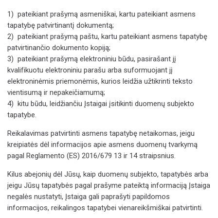
1)
pateikiant prašymą asmeniškai, kartu pateikiant asmens
tapatybę patvirtinantį dokumentą;
2)
pateikiant prašymą paštu, kartu pateikiant asmens tapatybę
patvirtinančio dokumento kopiją;
3)
pateikiant prašymą elektroniniu būdu, pasirašant jį
kvalifikuotu elektroniniu parašu arba
suformuojant jį
elektroninėmis priemonėmis, kurios leidžia užtikrinti teksto
vientisumą ir nepakeičiamumą;
4)
kitu būdu, leidžiančiu Įstaigai įsitikinti duomenų subjekto
tapatybe.
Reikalavimas patvirtinti asmens tapatybę netaikomas, jeigu
kreipiatės dėl informacijos apie asmens duomenų tvarkymą
pagal Reglamento (ES) 2016/679 13 ir 14 straipsnius.
Kilus abejonių dėl Jūsų, kaip duomenų subjekto, tapatybės arba
jeigu Jūsų tapatybės pagal prašyme pateiktą informaciją
Įstaig
a
negalės nustatyti,
Įstaig
a
gali paprašyti papildomos
informacijos, reikalingos tapatybei vienareikšmiškai patvirtinti.