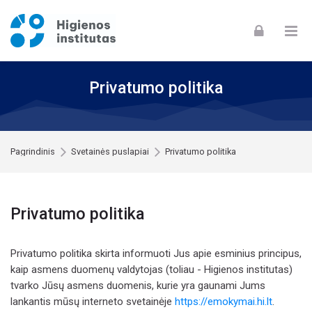
Skip to navigation
Skip to login form
Skip to footer
Pereiti į pagrindinį turinį
Privatumo politika
Pagrindinis
Svetainės puslapiai
Privatumo politika
Privatumo politika
Privatumo politika skirta informuoti Jus apie esminius principus,
kaip asmens duomenų valdytojas (toliau - Higienos institutas)
tvarko Jūsų asmens duomenis, kurie yra gaunami Jums
lankantis mūsų interneto svetainėje
https://emokymai.hi.lt
.