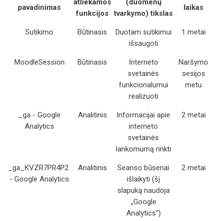
atliekamos
(duomenų
pavadinimas
laikas
funkcijos
tvarkymo) tikslas
Sutikimo
Būtinasis
Duotam sutikimui
1 metai
išsaugoti
MoodleSession
Būtinasis
Interneto
Naršymo
svetainės
sesijos
funkcionalumui
metu
realizuoti
_ga - Google
Analitinis
Informacijai apie
2 metai
Analytics
interneto
svetainės
lankomumą rinkti
_ga_KVZR7PR4P2
Analitinis
Seanso būsenai
2 metai
- Google Analytics
išlaikyti (šį
slapuką naudoja
„Google
Analytics“)