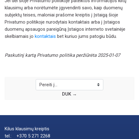
Jei dėl šioje Privatumo politikoje pateiktos informacijos kiltų
klausimų arba norėtumėte įgyvendinti savo, kaip duomenų
subjektų teises, maloniai prašome kreiptis į Įstaigą šioje
Privatumo politikoje nurodytais kontaktais arba į Įstaigos
duomenų apsaugos pareigūną Įstaigos interneto svetainėje
skelbiamais jo
kontaktais
bet kuriuo jums patogiu būdu.
Paskutinį kartą Privatumo politika peržiūrėta 2025-01-07
Pereiti į...
DUK →
Kilus klausimų kreiptis
tel.: +370 5 271 2268