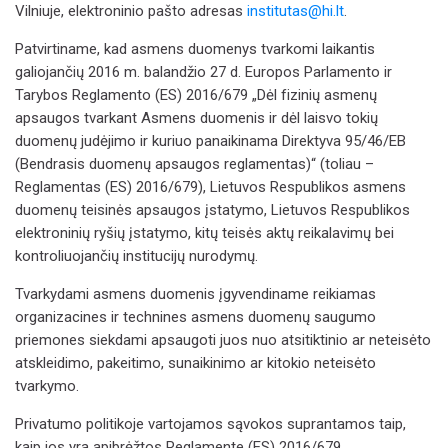
Vilniuje, elektroninio pašto adresas
institutas@hi.lt
.
Patvirtiname, kad asmens duomenys tvarkomi laikantis
galiojančių 2016 m. balandžio 27 d. Europos Parlamento ir
Tarybos Reglamento (ES) 2016/679 „Dėl fizinių asmenų
apsaugos tvarkant Asmens duomenis ir dėl laisvo tokių
duomenų judėjimo ir kuriuo panaikinama Direktyva 95/46/EB
(Bendrasis duomenų apsaugos reglamentas)“ (toliau –
Reglamentas (ES) 2016/679), Lietuvos Respublikos asmens
duomenų teisinės apsaugos įstatymo, Lietuvos Respublikos
elektroninių ryšių įstatymo, kitų teisės aktų reikalavimų bei
kontroliuojančių institucijų nurodymų.
Tvarkydami asmens duomenis įgyvendiname reikiamas
organizacines ir technines asmens duomenų saugumo
priemones siekdami apsaugoti juos nuo atsitiktinio ar neteisėto
atskleidimo, pakeitimo, sunaikinimo ar kitokio neteisėto
tvarkymo.
Privatumo politikoje vartojamos sąvokos suprantamos taip,
kaip jos yra apibrėžtos Reglamente (ES) 2016/679.