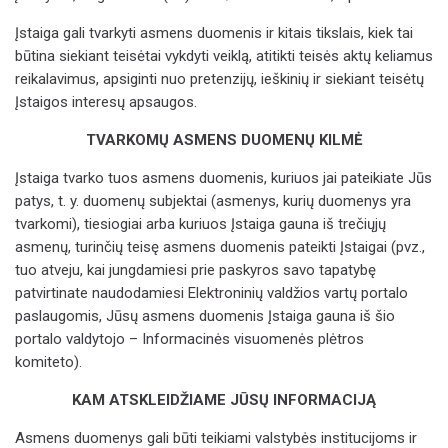
Įstaiga gali tvarkyti asmens duomenis ir kitais tikslais, kiek tai
būtina siekiant teisėtai vykdyti veiklą, atitikti teisės aktų keliamus
reikalavimus, apsiginti nuo pretenzijų, ieškinių ir siekiant teisėtų
Įstaigos interesų apsaugos.
TVARKOMŲ ASMENS DUOMENŲ KILMĖ
Įstaiga tvarko tuos asmens duomenis, kuriuos jai pateikiate Jūs
patys, t. y. duomenų subjektai (asmenys, kurių duomenys yra
tvarkomi), tiesiogiai arba kuriuos Įstaiga gauna iš trečiųjų
asmenų, turinčių teisę asmens duomenis pateikti Įstaigai (pvz.,
tuo atveju, kai jungdamiesi prie paskyros savo tapatybę
patvirtinate naudodamiesi Elektroninių valdžios vartų portalo
paslaugomis, Jūsų asmens duomenis Įstaiga gauna iš šio
portalo valdytojo – Informacinės visuomenės plėtros
komiteto).
KAM ATSKLEIDŽIAME JŪSŲ INFORMACIJĄ
Asmens duomenys gali būti teikiami
valstybės institucijoms ir