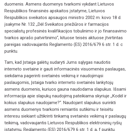
duomenis.
Asmens duomenys tvarkomi vykdant Lietuvos
Respublikos finansinės apskaitos įstatyme,
Lietuvos
Respublikos sveikatos apsaugos ministro 2002 m. kovo 18 d.
įsakyme Nr. 132 ,,Dėl Sveikatos priežiūros ir farmacijos
specialistų profesinės kvalifikacijos tobulinimo ir jo finansavimo
tvarkos aprašo patvirtinimo“,
kituose teisės aktuose įtvirtintas
pareigas vadovaujantis Reglamento (ES) 2016/679 6 str. 1 d. c
punktu.
Tam, kad Įstaiga galėtų sudaryti Jums sąlygas naudotis
interneto svetaine ir gauti informacinės visuomenės paslaugas,
siekdama pagerinti svetainės veikimą ir naudojimąsi
paslaugomis, Įstaiga tvarko interneto svetainės lankytojų
asmens duomenis, kuriuos gauna naudodama slapukus. Išsami
informacija apie slapukų naudojimą pateikiama skyriuje ,,Kodėl ir
kokius slapukus naudojame?“. Naudojant slapukus surinkti
asmens duomenys tvarkomi remiantis sutikimu ir teisėtu
interesu siekiant užtikrinti tinkamą svetainės veikimą ir paslaugų
teikimą, vadovaujantis Lietuvos Respublikos elektroninių ryšių
įstatymu, Reglamento (ES) 2016/679 6 str. 1 d. a, f punktu.