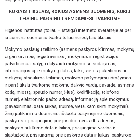
KOKIAIS TIKSLAIS, KOKIUS ASMENS DUOMENIS, KOKIU
TEISINIU PAGRINDU REMDAMIESI TVARKOME
Higienos institutas
(toliau – Įstaiga) interneto svetainėje ar per
ją asmens duomenis tvarko toliau nurodytais tikslais.
Mokymo paslaugų teikimo
(asmens paskyros kūrimas, mokymų
organizavimas, registravimas į mokymus ir registracijos
patvirtinimas, sąlygų dalyvauti mokymuose sudarymas,
informacijos apie mokymų datos, laiko, vietos pakeitimus ar
mokymų atšaukimą teikimas, mokymo pažymėjimų išrašymas
ir pan.) tikslu tvarkome mokymų dalyvio vardą, pavardę, asmens
kodą, miestą, spaudo numerį(-ius), kvalifikaciją, telefono
numerį, elektroninio pašto adresą, informaciją apie mokymus
(pavadinimas, data, laikas, trukmė, vieta, kam skirti mokymai),
žinių patikrinimo duomenis, išduoto pažymėjimo duomenis,
paskyros ir prisijungimų prie jos duomenis (IP adresas,
paskyros sukūrimo data ir laikas, prisijungimo vardas ir
slaptažodis, prisijungimų prie paskyros data ir laikas, paskyroje