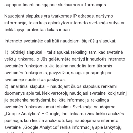
supaprastinanti prieigą prie skelbiamos informacijos.
Naudojant slapukus yra tvarkomas IP adresas, naršymo
informacija, tokia kaip aplankytos interneto svetainės sritys ar
tinklalapyje praleistas laikas ir pan.
Interneto svetainėje gali būti naudojami šių rūšių slapukai:
1)
būtinieji slapukai – tai slapukai, reikalingi tam, kad svetainė
veiktų tinkamai, o Jūs galėtumėte naršyti ir naudotis interneto
svetainės funkcijomis. Jie įgalina naudotis tam tikromis
svetainės funkcijomis, pavyzdžiui, saugiai prisijungti prie
svetainėje susikurtos paskyros;
2)
analitiniai slapukai – naudojant šiuos slapukus renkami
duomenys apie tai, kiek vartotojų naudojasi svetaine, kokį turinį
jie pasirenka naršydami, bei kita informacija, reikalinga
svetainės funkcionalumui tobulinti. Svetainėje naudojama
„Google Analytics“ – Google, Inc. teikiama žiniatinklio analizės
paslauga, kuri leidžia analizuoti, kaip naudojamasi interneto
svetaine.
„Google Analytics“ renka informaciją apie lankytojų