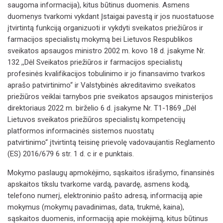
saugoma informacija), kitus būtinus duomenis. Asmens
duomenys tvarkomi vykdant Įstaigai pavestą ir jos nuostatuose
įtvirtintą funkciją organizuoti ir vykdyti sveikatos priežiūros ir
farmacijos specialistų mokymą bei Lietuvos Respublikos
sveikatos apsaugos ministro 2002 m. kovo 18 d. įsakyme Nr.
132 ,,Dėl Sveikatos priežiūros ir farmacijos specialistų
profesinės kvalifikacijos tobulinimo ir jo finansavimo tvarkos
aprašo patvirtinimo“ ir Valstybinės akreditavimo sveikatos
priežiūros veiklai tarnybos prie sveikatos apsaugos ministerijos
direktoriaus 2022 m. birželio 6 d. įsakyme Nr. T1-1869
,,Dėl
Lietuvos sveikatos priežiūros specialistų kompetencijų
platformos informacinės sistemos nuostatų
patvirtinimo“
įtvirtintą teisinę prievolę
vadovaujantis Reglamento
(ES) 2016/679 6 str. 1 d. c ir e punktais.
Mokymo paslaugų apmokėjimo, sąskaitos išrašymo, finansinės
apskaitos tikslu
tvarkome vardą, pavardę, asmens kodą,
telefono numerį, elektroninio pašto adresą, informaciją apie
mokymus (mokymų pavadinimas, data, trukmė, kaina),
sąskaitos duomenis, informaciją apie mokėjimą, kitus būtinus