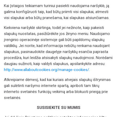
Kai Įstaigos teikiamam turiniui pasiekti naudojama naršyklė, ją
galima konfigūruoti taip, kad būtų priimti visi slapukai, atmesti
visi slapukai arba būtų pranešama, kai slapukas atsiunčiamas.
Kiekviena naršyklė skirtinga, todėl jei nežinote, kaip pakeisti
slapukų nuostatas, pasižiūrėkite jos žinyno meniu. Naudojamo
įrenginio operacinėje sistemoje gali būti papildomų slapukų
valdiklių. Jei norite, kad informacija nebūtų renkama naudojant
slapukus, pasinaudokite daugelyje naršyklių esančia paprasta
procedūra, kuri leidžia atsisakyti slapukų naudojimosi. Norėdami
daugiau sužinoti, kaip valdyti slapukus, apsilankykite adresu:
http://www.allaboutcookies.org/manage-cookies/.
Atkreipiame dėmesį, kad kai kuriais atvejais slapukų ištrynimas
gali sulėtinti naršymo internete spartą, apriboti tam tikrų
interneto svetainės funkcijų veikimą arba blokuoti prieigą prie
svetainės.
SUSISIEKITE SU MUMIS