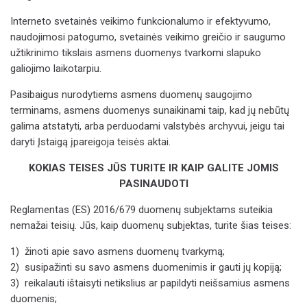
Interneto
svetainės veikimo funkcionalumo ir efektyvumo,
naudojimosi patogumo, svetainės veikimo greičio ir saugumo
užtikrinimo tikslais asmens duomenys tvarkomi
slapuko
galiojimo
laikotarpiu
.
Pasibaigus nurodytiems asmens duomenų saugojimo
terminams, asmens duomenys sunaikinami taip, kad jų nebūtų
galima atstatyti, arba perduodami valstybės archyvui, jeigu tai
daryti Įstaigą įpareigoja teisės aktai.
KOKIAS TEISES JŪS TURITE IR KAIP GALITE JOMIS
PASINAUDOTI
Reglamentas (ES) 2016/679 duomenų subjektams suteikia
nemažai teisių. Jūs, kaip duomenų subjektas, turite šias teises:
1)
žinoti apie savo asmens duomenų tvarkymą;
2)
susipažinti su savo asmens duomenimis ir gauti jų kopiją;
3)
reikalauti ištaisyti netikslius ar papildyti neišsamius asmens
duomenis;