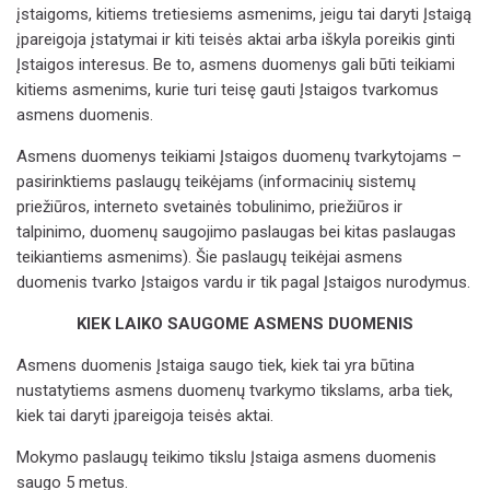
įstaigoms, kitiems tretiesiems asmenims, jeigu tai daryti
Įstaig
ą
įpareigoja įstatymai ir kiti teisės aktai arba iškyla poreikis ginti
Įstaigos
interesus. Be to, asmens duomenys gali būti teikiami
kitiems asmenims, kurie turi teisę gauti Įstaigos tvarkomus
asmens duomenis.
Asmens duomenys teikiami Įstaigos
duomenų tvarkytojams –
pasirinktiems paslaugų teikėjams (informacinių sistemų
priežiūros, interneto svetainės tobulinimo, priežiūros ir
talpinimo, duomenų saugojimo paslaugas bei kitas paslaugas
teikiantiems asmenims). Šie paslaugų teikėjai asmens
duomenis tvarko
Įstaig
os
vardu ir tik pagal
Įstaigos
nurodymus.
KIEK LAIKO SAUGOME ASMENS DUOMENIS
Asmens duomenis Įstaiga saugo tiek, kiek tai yra būtina
nustatytiems asmens duomenų tvarkymo tikslams, arba tiek,
kiek tai daryti įpareigoja teisės aktai.
Mokymo paslaugų teikimo tikslu
Įstaiga asmens duomenis
saugo 5 metus.