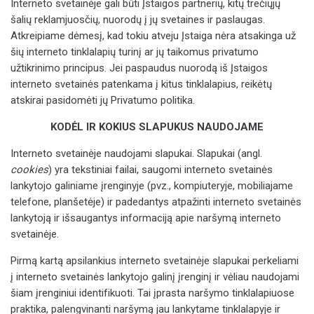
Interneto svetainėje gali būti
Įstaig
os partnerių, kitų trečiųjų
šalių reklamjuosčių, nuorodų į jų svetaines ir
paslaugas.
Atkreipiame dėmesį, kad tokiu atveju
Įstaig
a
nėra atsakinga už
šių interneto tinklalapių turinį ar jų taikomus privatumo
užtikrinimo principus. Jei paspaudus nuorodą iš
Įstaig
os
interneto svetainės patenkama į kitus tinklalapius, reikėtų
atskirai pasidomėti jų Privatumo politika.
KODĖL IR KOKIUS SLAPUKUS NAUDOJAME
Interneto svetainėje naudojami slapukai. Slapukai (angl.
cookies
) yra tekstiniai failai, saugomi interneto svetainės
lankytojo galiniame įrenginyje (pvz., kompiuteryje, mobiliajame
telefone, planšetėje) ir padedantys atpažinti interneto svetainės
lankytoją ir išsaugantys informaciją apie naršymą interneto
svetainėje.
Pirmą kartą apsilankius interneto svetainėje slapukai perkeliami
į interneto svetainės lankytojo galinį įrenginį ir vėliau naudojami
šiam įrenginiui identifikuoti. Tai įprasta naršymo tinklalapiuose
praktika, palengvinanti naršymą jau lankytame tinklalapyje ir