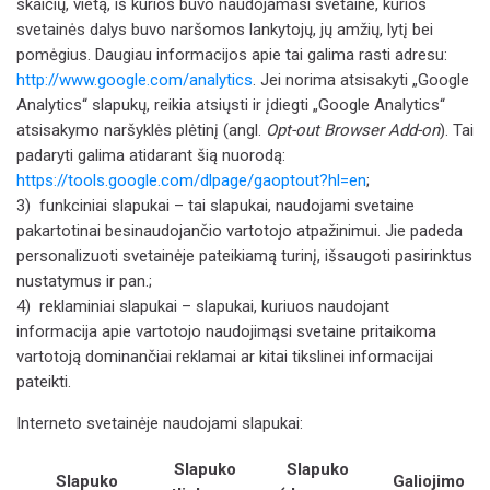
skaičių, vietą, iš kurios buvo naudojamasi svetaine, kurios
svetainės dalys buvo naršomos lankytojų, jų amžių, lytį bei
pomėgius. Daugiau informacijos apie tai galima rasti adresu:
http://www.google.com/analytics
.
Jei norima atsisakyti „Google
Analytics“ slapukų, reikia atsiųsti ir įdiegti „Google Analytics“
atsisakymo naršyklės plėtinį (angl.
Opt-out Browser Add-on
). Tai
padaryti galima atidarant šią nuorodą:
https://tools.google.com/dlpage/gaoptout?hl=en
;
3)
funkciniai slapukai – tai slapukai, naudojami svetaine
pakartotinai besinaudojančio vartotojo atpažinimui. Jie padeda
personalizuoti svetainėje pateikiamą turinį, išsaugoti pasirinktus
nustatymus ir pan.;
4)
reklaminiai slapukai – slapukai, kuriuos naudojant
informacija apie vartotojo naudojimąsi svetaine pritaikoma
vartotoją dominančiai reklamai ar kitai tikslinei informacijai
pateikti.
Interneto svetainėje naudojami slapukai:
Slapuko
Slapuko
Slapuko
Galiojimo