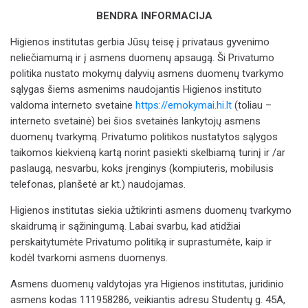
BENDRA INFORMACIJA
Higienos institutas
gerbia Jūsų teisę į privataus gyvenimo
neliečiamumą ir į asmens duomenų apsaugą. Ši Privatumo
politika nustato mokymų dalyvių asmens duomenų tvarkymo
sąlygas šiems asmenims naudojantis Higienos instituto
valdoma interneto svetaine
https://emokymai.hi.lt
(toliau –
interneto svetainė) bei šios svetainės lankytojų asmens
duomenų tvarkymą. Privatumo politikos nustatytos sąlygos
taikomos kiekvieną kartą norint pasiekti skelbiamą turinį ir /ar
paslaugą, nesvarbu, koks įrenginys (kompiuteris, mobilusis
telefonas, planšetė ar kt.) naudojamas.
Higienos institutas
siekia užtikrinti asmens duomenų tvarkymo
skaidrumą ir sąžiningumą. Labai svarbu, kad atidžiai
perskaitytumėte Privatumo politiką ir suprastumėte, kaip ir
kodėl tvarkomi asmens duomenys.
Asmens duomenų valdytojas yra
Higienos institutas
, juridinio
asmens kodas 111958286, veikiantis adresu Studentų g. 45A,