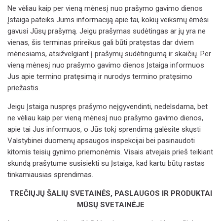
Ne vėliau kaip per vieną mėnesį nuo prašymo gavimo dienos
Įstaig
a
pateiks Jums informaciją apie tai, kokių veiksmų ėmėsi
gavusi Jūsų prašymą. Jeigu prašymas sudėtingas ar jų yra ne
vienas, šis terminas prireikus gali būti pratęstas dar dviem
mėnesiams, atsižvelgiant į prašymų sudėtingumą ir skaičių. Per
vieną mėnesį nuo prašymo gavimo dienos
Įstaig
a
informuos
Jus apie termino pratęsimą ir nurodys termino pratęsimo
priežastis.
Jeigu
Įstaig
a
nuspręs prašymo neįgyvendinti, nedelsdama, bet
ne vėliau kaip per vieną mėnesį nuo prašymo gavimo dienos,
apie tai Jus informuos, o Jūs tokį sprendimą galėsite skųsti
Valstybinei duomenų apsaugos inspekcijai bei pasinaudoti
kitomis teisių gynimo priemonėmis.
Visais atvejais prieš teikiant
skundą prašytume susisiekti su
Įstaig
a
, kad kartu būtų rastas
tinkamiausias sprendimas.
TREČIŲJŲ ŠALIŲ SVETAINĖS, PASLAUGOS IR PRODUKTAI
MŪSŲ SVETAINĖJE