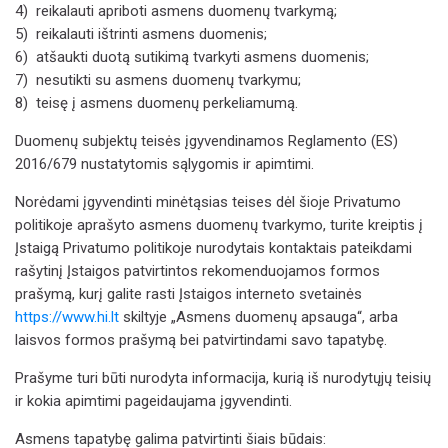
4)
reikalauti apriboti asmens duomenų tvarkymą;
5)
reikalauti ištrinti asmens duomenis;
6)
atšaukti duotą sutikimą tvarkyti asmens duomenis;
7)
nesutikti su asmens duomenų tvarkymu;
8)
teisę į asmens duomenų perkeliamumą.
Duomenų subjektų teisės įgyvendinamos Reglamento (ES)
2016/679 nustatytomis sąlygomis ir apimtimi.
Norėdami įgyvendinti minėtąsias teises dėl šioje Privatumo
politikoje aprašyto asmens duomenų tvarkymo, turite kreiptis į
Įstaigą Privatumo politikoje nurodytais kontaktais pateikdami
rašytinį Įstaigos patvirtintos rekomenduojamos formos
prašymą, kurį galite rasti Įstaigos interneto svetainės
https://www.hi.lt
skiltyje „Asmens duomenų apsauga“, arba
laisvos formos prašymą bei patvirtindami savo tapatybę.
Prašyme turi būti nurodyta informacija, kurią iš nurodytųjų teisių
ir kokia apimtimi pageidaujama įgyvendinti.
Asmens tapatybę galima patvirtinti šiais būdais: