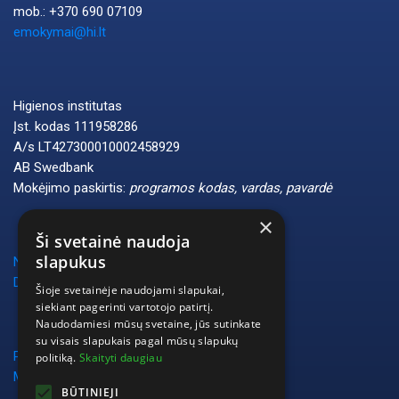
mob.: +370 690 07109
emokymai@hi.lt
Higienos institutas
Įst. kodas 111958286
A/s LT427300010002458929
AB Swedbank
Mokėjimo paskirtis:
programos kodas, vardas, pavardė
×
Ši svetainė naudoja
slapukus
Naudotojo vadovas
DUK
Šioje svetainėje naudojami slapukai,
siekiant pagerinti vartotojo patirtį.
Naudodamiesi mūsų svetaine, jūs sutinkate
su visais slapukais pagal mūsų slapukų
Privatumo politika
politiką.
Skaityti daugiau
Mokymų vykdymo taisyklės
BŪTINIEJI