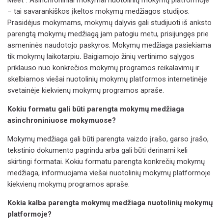
– tai savarankiškos įkeltos mokymų medžiagos studijos.
Prasidėjus mokymams, mokymų dalyvis gali studijuoti iš anksto
parengtą mokymų medžiagą jam patogiu metu, prisijungęs prie
asmeninės naudotojo paskyros. Mokymų medžiaga pasiekiama
tik mokymų laikotarpiu
.
Baigiamojo žinių vertinimo sąlygos
priklauso nuo konkrečios mokymų programos reikalavimų ir
skelbiamos viešai nuotolinių mokymų platformos internetinėje
svetainėje kiekvienų mokymų programos apraše.
Kokiu formatu gali būti parengta mokymų medžiaga
asinchroniniuose mokymuose?
Mokymų medžiaga gali būti parengta vaizdo įrašo, garso įrašo,
tekstinio dokumento pagrindu arba gali būti derinami keli
skirtingi formatai. Kokiu formatu parengta konkrečių mokymų
medžiaga, informuojama viešai nuotolinių mokymų platformoje
kiekvienų mokymų programos apraše.
Kokia kalba parengta mokymų medžiaga nuotolinių mokymų
platformoje?