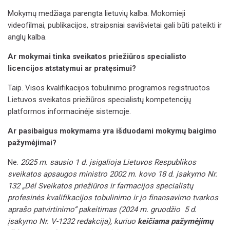
Mokymų medžiaga parengta lietuvių kalba. Mokomieji
videofilmai, publikacijos, straipsniai savišvietai gali būti pateikti ir
anglų kalba.
Ar mokymai tinka sveikatos priežiūros specialisto
licencijos atstatymui ar pratęsimui?
Taip. Visos kvalifikacijos tobulinimo programos registruotos
Lietuvos sveikatos priežiūros specialistų kompetencijų
platformos informacinėje sistemoje.
Ar pasibaigus mokymams yra išduodami mokymų baigimo
pažymėjimai?
Ne.
2025 m. sausio 1 d. įsigalioja Lietuvos Respublikos
sveikatos apsaugos ministro 2002 m. kovo 18 d. įsakymo Nr.
132 „Dėl Sveikatos priežiūros ir farmacijos specialistų
profesinės kvalifikacijos tobulinimo ir jo finansavimo tvarkos
aprašo patvirtinimo“ pakeitimas (2024 m. gruodžio 5 d.
įsakymo Nr. V-1232 redakcija), kuriuo
keičiama pažymėjimų