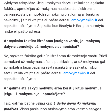
vykdymo taisyklėse.
Jeigu mokymų dalyviui reikalinga sąskaita
faktūra, apmokėjus už mokymus naudojantis elektronine
bankininkyste per nuotolinių mokymų platformą ar bankiniu
pavedimu, jis turi kreiptis el. pašto adresu
emokymai@hi.lt
dėl
sąskaitos išrašymo. Sąskaita bus išrašyta ir išsiųsta nurodytu
laiške el. pašto adresu.
Ar sąskaita faktūra išrašoma įstaigos vardu, jei mokymų
dalyvis apmokėjo už mokymus asmeniškai?
Ne, sąskaita faktūra gali būti išrašoma tik mokėtojo vardu. Prieš
apmokant už mokymus, būtina pasitikslinti, ar už mokymus gali
apmokėti įstaiga pagal išrašytą išankstinę sąskaitą. Tokiu
atveju
reikia kreiptis el. pašto adresu
emokymai@hi.lt
dėl
sąskaitos išrašymo.
Ar galima atsisakyti mokymų arba keisti į kitus mokymus,
jeigu už mokymus jau apmokėjote?
Taip, galima, bet ne vėliau kaip
1 darbo diena
iki mokymų
pradžios
. Visos paslaugos atsisakymo arba keitimo sąlygos