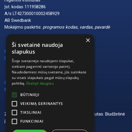
Higienos institutas
Įst. kodas 111958286
A/s LT427300010002458929
AB Swedbank
Mokėjimo paskirtis:
programos kodas, vardas, pavardė
×
Ši svetainė naudoja
slapukus
Naudotojo vadovas
DUK
Šioje svetainėje naudojami slapukai,
siekiant pagerinti vartotojo patirtį.
Naudodamiesi mūsų svetaine, jūs sutinkate
su visais slapukais pagal mūsų slapukų
Privatumo politika
politiką.
Skaityti daugiau
Mokymų vykdymo taisyklės
BŪTINIEJI
VEIKIMĄ GERINANTYS
TIKSLINIAI
2024 Visos teisės saugomos © Higienos institutas. Biudžetinė
įstaiga. Studentų g. 45A, LT-08107 Vilnius
FUNKCINIAI