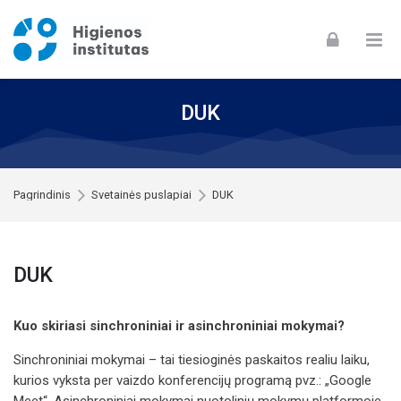
Skip to navigation
Skip to login form
Skip to footer
Pereiti į pagrindinį turinį
DUK
Pagrindinis
Svetainės puslapiai
DUK
DUK
Kuo skiriasi sinchroniniai ir asinchroniniai mokymai?
Sinchroniniai mokymai – tai tiesioginės paskaitos realiu laiku,
kurios vyksta per vaizdo konferencijų programą pvz.: „Google
Meet“. Asinchroniniai mokymai nuotolinių mokymų platformoje