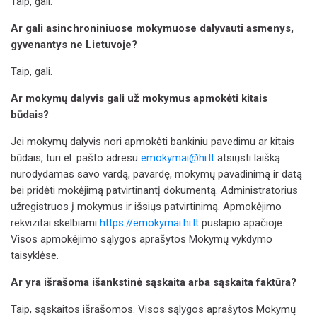
Taip, gali.
Ar gali asinchroniniuose mokymuose dalyvauti asmenys,
gyvenantys ne Lietuvoje?
Taip, gali.
Ar mokymų dalyvis gali už mokymus apmokėti kitais
būdais?
Jei mokymų dalyvis nori apmokėti bankiniu pavedimu ar kitais
būdais, turi el. pašto adresu
emokymai@hi.lt
atsiųsti laišką
nurodydamas savo vardą, pavardę, mokymų pavadinimą ir datą
bei pridėti mokėjimą patvirtinantį dokumentą. Administratorius
užregistruos į mokymus ir išsiųs patvirtinimą. Apmokėjimo
rekvizitai skelbiami
https://emokymai.hi.lt
puslapio apačioje.
Visos apmokėjimo sąlygos aprašytos Mokymų vykdymo
taisyklėse.
Ar yra išrašoma išankstinė sąskaita arba sąskaita faktūra?
Taip, sąskaitos išrašomos. Visos sąlygos aprašytos Mokymų