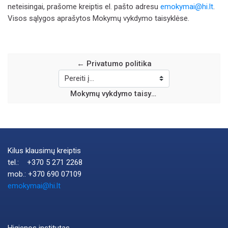
neteisingai, prašome kreiptis el. pašto adresu
emokymai@hi.lt
.
Visos sąlygos aprašytos Mokymų vykdymo taisyklėse.
← Privatumo politika
Pereiti į...
Mokymų vykdymo taisyklės →
Kilus klausimų kreiptis
tel.: +370 5 271 2268
mob.: +370 690 07109
emokymai@hi.lt