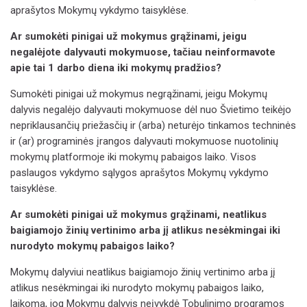
aprašytos Mokymų vykdymo taisyklėse.
Ar sumokėti pinigai už mokymus grąžinami, jeigu
negalėjote dalyvauti mokymuose, tačiau neinformavote
apie tai 1 darbo diena iki mokymų pradžios?
Sumokėti pinigai už mokymus negrąžinami, jeigu Mokymų
dalyvis negalėjo dalyvauti mokymuose dėl nuo Švietimo teikėjo
nepriklausančių priežasčių ir (arba) neturėjo tinkamos techninės
ir (ar) programinės įrangos dalyvauti mokymuose nuotolinių
mokymų platformoje iki mokymų pabaigos laiko. Visos
paslaugos vykdymo sąlygos aprašytos Mokymų vykdymo
taisyklėse.
Ar sumokėti pinigai už mokymus grąžinami, neatlikus
baigiamojo žinių vertinimo arba jį atlikus nesėkmingai iki
nurodyto mokymų pabaigos laiko?
Mokymų dalyviui neatlikus baigiamojo žinių vertinimo arba jį
atlikus nesėkmingai iki nurodyto mokymų pabaigos laiko,
laikoma, jog Mokymų dalyvis neįvykdė Tobulinimo programos