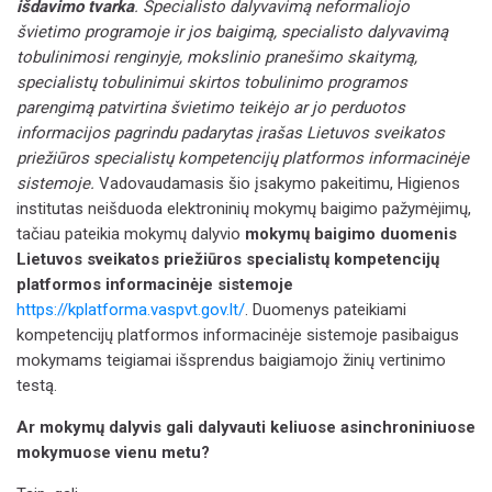
išdavimo tvarka
. Specialisto dalyvavimą neformaliojo
švietimo programoje ir jos baigimą, specialisto dalyvavimą
tobulinimosi renginyje, mokslinio pranešimo skaitymą,
specialistų tobulinimui skirtos tobulinimo programos
parengimą patvirtina švietimo teikėjo ar jo perduotos
informacijos pagrindu padarytas įrašas Lietuvos sveikatos
priežiūros specialistų kompetencijų platformos informacinėje
sistemoje.
Vadovaudamasis šio įsakymo pakeitimu, Higienos
institutas neišduoda elektroninių mokymų baigimo pažymėjimų,
tačiau pateikia mokymų dalyvio
mokymų baigimo duomenis
Lietuvos sveikatos priežiūros specialistų kompetencijų
platformos informacinėje sistemoje
https://kplatforma.vaspvt.gov.lt/
.
Duomenys pateikiami
kompetencijų platformos informacinėje sistemoje pasibaigus
mokymams teigiamai išsprendus baigiamojo žinių vertinimo
testą.
Ar mokymų dalyvis gali dalyvauti keliuose asinchroniniuose
mokymuose vienu metu?