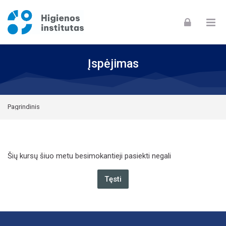
Skip to navigation
Skip to login form
Skip to footer
Pereiti į pagrindinį turinį
Įspėjimas
Pagrindinis
Šių kursų šiuo metu besimokantieji pasiekti negali
Tęsti