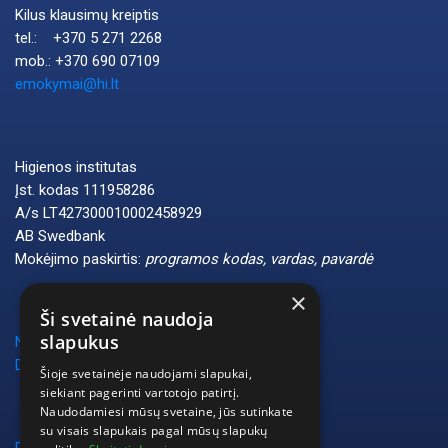
Kilus klausimų kreiptis
tel.: +370 5 271 2268
mob.: +370 690 07109
emokymai@hi.lt
Higienos institutas
Įst. kodas 111958286
A/s LT427300010002458929
AB Swedbank
Mokėjimo paskirtis:
programos kodas, vardas, pavardė
×
Ši svetainė naudoja
slapukus
Naudotojo vadovas
DUK
Šioje svetainėje naudojami slapukai,
siekiant pagerinti vartotojo patirtį.
Naudodamiesi mūsų svetaine, jūs sutinkate
su visais slapukais pagal mūsų slapukų
Privatumo politika