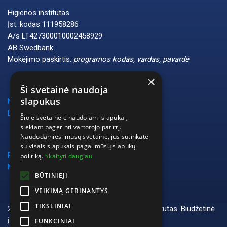
Higienos institutas
Įst. kodas 111958286
A/s LT427300010002458929
AB Swedbank
Mokėjimo paskirtis:
programos kodas, vardas, pavardė
×
Ši svetainė naudoja
slapukus
Naudotojo vadovas
DUK
Šioje svetainėje naudojami slapukai,
siekiant pagerinti vartotojo patirtį.
Naudodamiesi mūsų svetaine, jūs sutinkate
su visais slapukais pagal mūsų slapukų
Privatumo politika
politiką.
Skaityti daugiau
Mokymų vykdymo taisyklės
BŪTINIEJI
VEIKIMĄ GERINANTYS
TIKSLINIAI
2024 Visos teisės saugomos © Higienos institutas. Biudžetinė
įstaiga. Studentų g. 45A, LT-08107 Vilnius
FUNKCINIAI