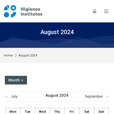
Skip to navigation
Skip to login form
Skip to footer
Skip to main content
August 2024
Home
August 2024
Month
August 2024
July
September
←
→
Monday
Tuesday
Wednesday
Thursday
Friday
Saturday
Sunday
Mon
Tue
Wed
Thu
Fri
Sat
Sun